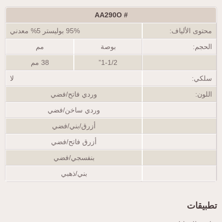
AA290O
#
محتوى الألياف:
95% بوليستر 5% معدني
الحجم:
بوصة
مم
1-1/2”
38 مم
سلكي:
لا
اللون:
وردي فاتح/فضي
وردي ساخن/فضي
أزرق/بني/فضي
أزرق فاتح/فضي
بنفسجي/فضي
بني/ذهبي
تطبيقات