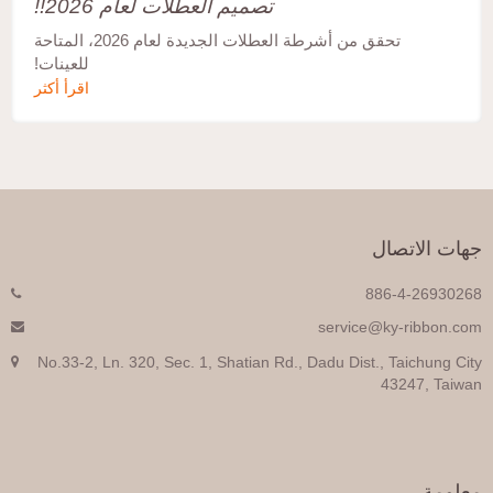
تصميم العطلات لعام 2026!!
تحقق من أشرطة العطلات الجديدة لعام 2026، المتاحة
للعينات!
اقرأ أكثر
جهات الاتصال
886-4-26930268
service@ky-ribbon.com
No.33-2, Ln. 320, Sec. 1, Shatian Rd., Dadu Dist., Taichung City
43247, Taiwan
معلومة