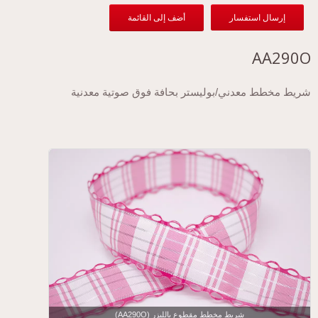
إرسال استفسار
أضف إلى القائمة
AA290O
شريط مخطط معدني/بوليستر بحافة فوق صوتية معدنية
شريط مخطط مقطوع بالليزر (AA290O)