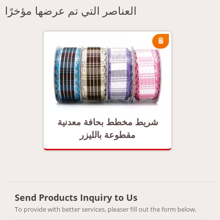
العناصر التي تم عرضها مؤخرًا
دنية
شريط مخطط بحافة معدنية
شريط
مقطوعة بالليزر