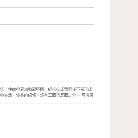
法，使織帶更加強韌堅固，經拉扯或裁剪後不易形成
帶靈活、優美的線條。沒有正面與反面之分。 可供廣
活動的佈置、活動場地的佈置、室內的佈置、禮品的
飾品配件。 生產過程符合環保規定，產品品質經檢驗