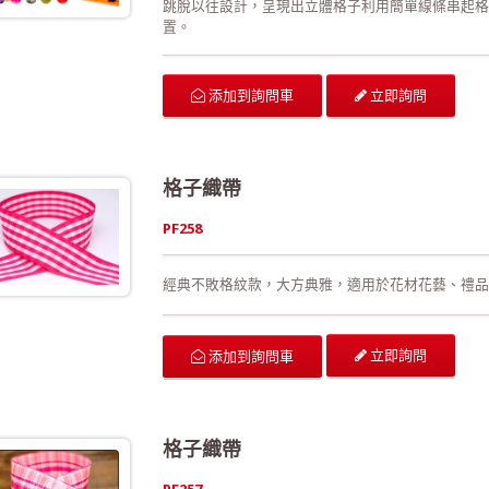
跳脫以往設計，呈現出立體格子利用簡單線條串起格
置。
立即詢問
添加到詢問車
格子織帶
PF258
經典不敗格紋款，大方典雅，適用於花材花藝、禮品
立即詢問
添加到詢問車
格子織帶
PF257