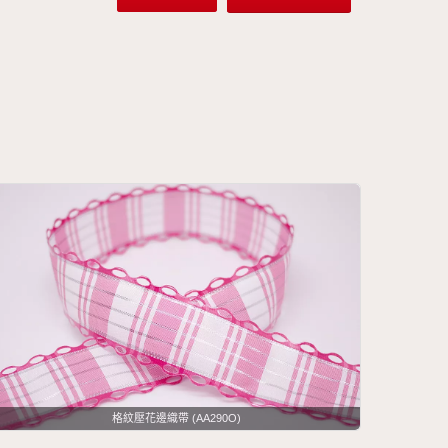
格紋壓花邊織帶 (AA290O)