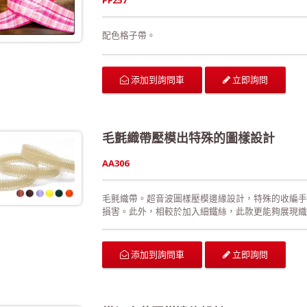
配色格子帶。
立即詢問
添加到詢問車
毛氈織帶壓模出特殊的圖樣設計
AA306
毛氈織帶。超音波圖樣壓模邊緣設計，特殊的收編手
損害。此外，相較於加入細鐵絲，此款更能夠展現織
泛運用在生日派對的佈置、結婚典禮的佈置、情人節
包裝、手工花藝、玩具裝飾的設計、服裝的輔料以及
合格!歡迎來電詢問或索取色卡與樣本!
立即詢問
添加到詢問車