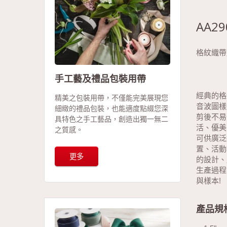
AA29
格紋織帶
手工藝及禮品包裝用帶
經典的格
精美之包裝用帶，不僅能完美展現您
音波圖樣
細緻的禮品包裝，也能適度點綴您深
剪後不易
具特色之手工藝品，創造出獨一無二
活、優美
之質感。
可供廣泛
置、活動
更多
的設計、
生產過程
與樣本!
產品規