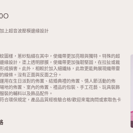
0O
加上超音波壓模邊緣設計
紋圖樣，蔥紗點綴在其中，使織帶更加亮眼與獨特。特殊的超
邊緣設計，塗上透明膠膜，使織帶更加強韌堅固，在拉扯或裁
形成損害。此外，相較於加入細鐵絲，此款更能夠展現織帶靈
的線條。沒有正面與反面之分。
運用在生日派對的佈置、結婚典禮的佈置、情人節活動的佈
場地的佈置、室內的佈置、禮品的包裝、手工花藝、玩具裝飾
服裝的輔料以及飾品配件。
符合環保規定，產品品質經檢驗合格!歡迎來電詢問或索取色卡
格