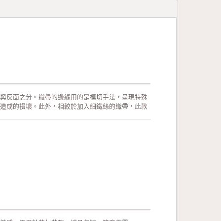
與反面之分。織帶的邊緣用的是模切手法，呈現特殊
造成的損壞。此外，相較於加入細鐵絲的織帶，此款
日派對的佈置、結婚典禮的佈置、情人節活動的佈置、
藝、玩具裝飾的設計、服裝的輔料以及飾品配件。 生
電詢問或索取色卡與樣本!