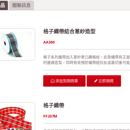
產品
關聯訊息
格子織帶結合蔥紗造型
AA300
格子系列織帶加入蔥紗更凸顯格紋。此款織帶有正面
的邊緣造型，同時有效預防織帶經拉扯或裁切後可能
織帶更能展現織帶的靈活線條。 可供廣泛運用在生
活動場地的佈置、室內的佈置、禮品的包裝、手工花
產過程符合環保規定，產品品質經檢驗合格!歡迎來
立即詢問
添加到詢問車
格子織帶
PF207M