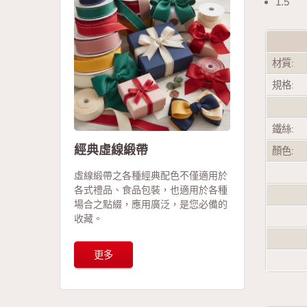
1.5"
材質:
規格:
鐵絲:
經典虛線緞帶
顏色:
虛線緞帶之各種經典配色不僅適用於
各式禮品、食品包裝，也適用於各種
場合之點綴，應用廣泛，是您必備的
收藏。
更多