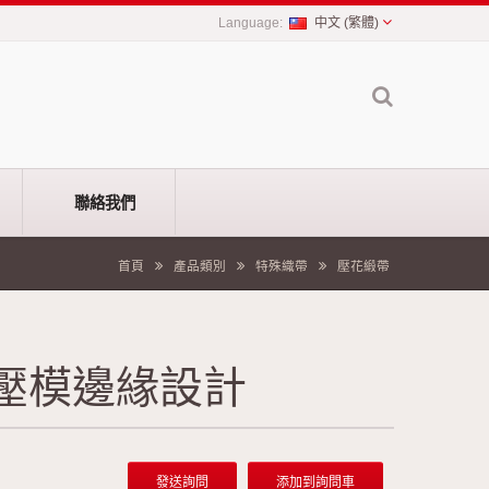
中文 (繁體)
聯絡我們
首頁
產品類別
特殊織帶
壓花緞帶
壓模邊緣設計
發送詢問
添加到詢問車