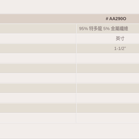
#
AA290O
95% 特多龍 5% 金屬纖維
英寸
1-1/2”