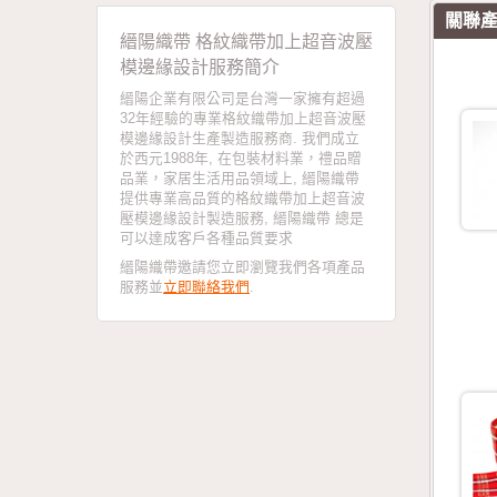
關聯
縉陽織帶 格紋織帶加上超音波壓
模邊緣設計服務簡介
縉陽企業有限公司是台灣一家擁有超過
32年經驗的專業格紋織帶加上超音波壓
模邊緣設計生產製造服務商. 我們成立
於西元1988年, 在包裝材料業，禮品贈
品業，家居生活用品領域上, 縉陽織帶
提供專業高品質的格紋織帶加上超音波
壓模邊緣設計製造服務, 縉陽織帶 總是
可以達成客戶各種品質要求
縉陽織帶邀請您立即瀏覽我們各項產品
服務並
立即聯絡我們
.