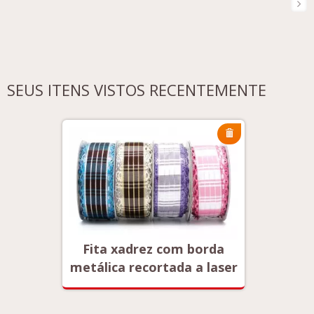
SEUS ITENS VISTOS RECENTEMENTE
orda
Fita xadrez com borda
Fita
 laser
metálica recortada a laser
metáli