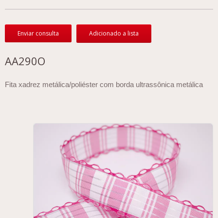
Enviar consulta
Adicionado a lista
AA290O
Fita xadrez metálica/poliéster com borda ultrassônica metálica