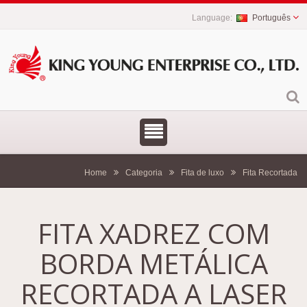
Português
Home
Categoria
Fita de luxo
Fita Recortada
FITA XADREZ COM
BORDA METÁLICA
RECORTADA A LASER