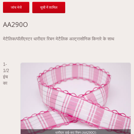
जांच भेजें
सूची में शामिल
AA290O
मेटैलिक/पॉलीएस्टर धारीदार रिबन मेटैलिक अल्ट्रासोनिक किनारे के साथ
1-
1/2
इंच
का
धारीदार डाई-कट रिबन (AA290O)