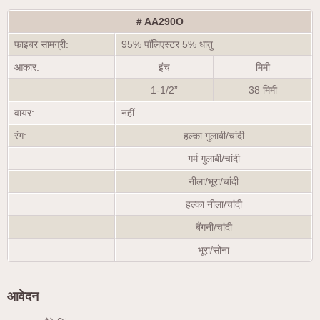
#
AA290O
फाइबर सामग्री:
95% पॉलिएस्टर 5% धातु
आकार:
इंच
मिमी
1-1/2”
38 मिमी
वायर:
नहीं
रंग:
हल्का गुलाबी/चांदी
गर्म गुलाबी/चांदी
नीला/भूरा/चांदी
हल्का नीला/चांदी
बैंगनी/चांदी
भूरा/सोना
आवेदन