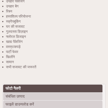
उपहार पैकेजिंग
उपहार बैग
रिबन
हस्तशिल्प परियोजना
स्क्रैपबुकिंग
घर की सजावट
गुलदस्ता डिज़ाइन
फ्लोरल डिजाइन
खाद्य पैकेजिंग
वस्त्र/कपड़े
पार्टी फेवर
खिलौने
सामान
सभी सजावट की जरूरतें
फोटो गैलरी
संबंधित उत्पाद
फाइलें डाउनलोड करें