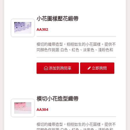
條。 本產品有特定規格為7/8"；本產品的組成
成份為100%特多龍。 可供廣泛運用在生日派對
的佈置、結婚典禮的佈置、情人節活動的佈置、
小花圖樣壓花緞帶
活動場地的佈置、室內的佈置、禮品的包裝、手
工花藝、玩具裝飾的設計、服裝的輔料以及飾品
AA302
配件。 生產過程符合環保規定，產品品質經檢
驗合格!歡迎來電詢問或索取色卡與樣本!
模切的織帶造型，栩栩如生的小花圖樣。提供不
同顏色作挑選:白色、紅色、淡紫色、淺粉色和
淺藍色等(提供客製化的顏色製作!)。此款織帶有
正面與反面之分。織帶的邊緣用的是模切手法，
呈現特殊的邊緣造型，同時有效預防織帶經拉扯
立即詢問
添加到詢問車
或裁切後可能造成的損壞。此外，相較於加入細
鐵絲的織帶，此款織帶更能展現織帶的靈活線
條。 本產品有特定規格為7/8"；本產品的組成
成份為100%特多龍。 可供廣泛運用在生日派對
的佈置、結婚典禮的佈置、情人節活動的佈置、
模切小花造型織帶
活動場地的佈置、室內的佈置、禮品的包裝、手
工花藝、玩具裝飾的設計、服裝的輔料以及飾品
AA304
配件。 生產過程符合環保規定，產品品質經檢
驗合格!歡迎來電詢問或索取色卡與樣本!
模切的織帶造型，栩栩如生的小花圖樣。提供不
同顏色作挑選:白色、紅色、淡紫色、淺粉色和