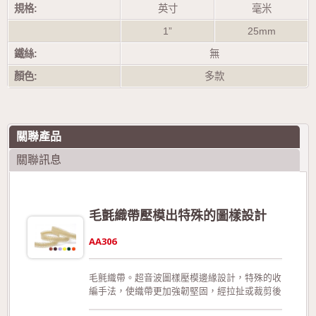
規格:
英寸
毫米
1”
25mm
鐵絲:
無
顏色:
多款
關聯產品
關聯訊息
毛氈織帶壓模出特殊的圖樣設計
AA306
毛氈織帶。超音波圖樣壓模邊緣設計，特殊的收
編手法，使織帶更加強韌堅固，經拉扯或裁剪後
不易形成損害。此外，相較於加入細鐵絲，此款