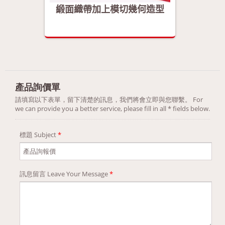
何造型
緞面織帶加上模切幾何造型
緞面