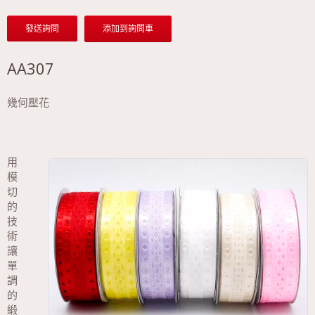
發送詢問
添加到詢問車
AA307
幾何壓花
用
模
切
的
技
術
讓
單
調
的
緞