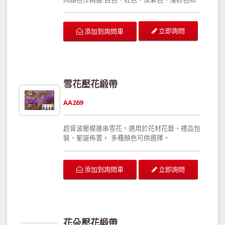
淺藍色等(提供客製化的顏色製作!)。此款織帶有
正面與反面之分。織帶的邊緣用的是模切手法，
呈現特殊的邊緣造型，同時有效預防織帶經拉扯
立即詢問
添加到詢問車
或裁切後可能造成的損壞。此外，相較於加入細
鐵絲的織帶，此款織帶更能展現織帶的靈活線
條。 本產品有特定規格為7/8"；本產品的組成
成份為100%特多龍。 可供廣泛運用在生日派對
的佈置、結婚典禮的佈置、情人節活動的佈置、
雪花壓花緞帶
活動場地的佈置、室內的佈置、禮品的包裝、手
工花藝、玩具裝飾的設計、服裝的輔料以及飾品
AA269
配件。 生產過程符合環保規定，產品品質經檢
驗合格!歡迎來電詢問或索取色卡與樣本!
超音波壓模連串雪花，適用於花材花藝、禮品包
裝、聖誕佈置。 多種顏色可供選擇。
立即詢問
添加到詢問車
花朵壓花緞帶