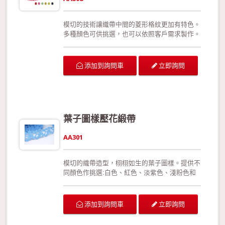
模切的技術讓織帶中間的菱形格紋更加有特色。
多種顏色可供挑選，也可以依照客戶需求製作。
特殊的收編手法使織帶更加強韌堅固，在拉扯或
裁剪後不易形成損害。此外，相較於加入細鐵
絲，此款更能夠展現織帶靈活、優美的線條。沒
立即詢問
添加到詢問車
有正面與反面之分。 可供廣泛運用在生日派對
的佈置、結婚典禮的佈置、情人節活動的佈置、
活動場地的佈置、室內的佈置、禮品的包裝、手
工花藝、玩具裝飾的設計、服裝的輔料以及飾品
配件。 生產過程符合環保規定，產品品質經檢
葉子圖樣壓花緞帶
驗合格!歡迎來電詢問或索取色卡與樣本!
AA301
模切的織帶造型，栩栩如生的葉子圖樣。提供不
同顏色作挑選:白色、紅色、淡紫色、淺粉色和
淺藍色等(提供客製化的顏色製作!)。此款織帶有
正面與反面之分。織帶的邊緣用的是模切手法，
呈現特殊的邊緣造型，同時有效預防織帶經拉扯
立即詢問
添加到詢問車
或裁切後可能造成的損壞。此外，相較於加入細
鐵絲的織帶，此款織帶更能展現織帶的靈活線