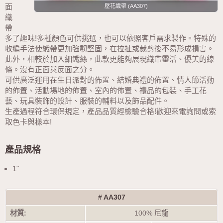
面
壓花織帶-色卡 (AA307)
織
帶
多了趣味!多種顏色可供挑選，也可以依照客戶需求製作。特殊的
收編手法使織帶更加強韌堅固，在拉扯或裁剪後不易形成損害。
此外，相較於加入細鐵絲，此款更能夠展現織帶靈活、優美的線
條。沒有正面與反面之分。
可供廣泛運用在生日派對的佈置、結婚典禮的佈置、情人節活動
的佈置、活動場地的佈置、室內的佈置、禮品的包裝、手工花
藝、玩具裝飾的設計、服裝的輔料以及飾品配件。
生產過程符合環保規定，產品品質經檢驗合格!歡迎來電詢問或索
取色卡與樣本!
產品規格
1"
# AA307
材質:
100% 尼龍