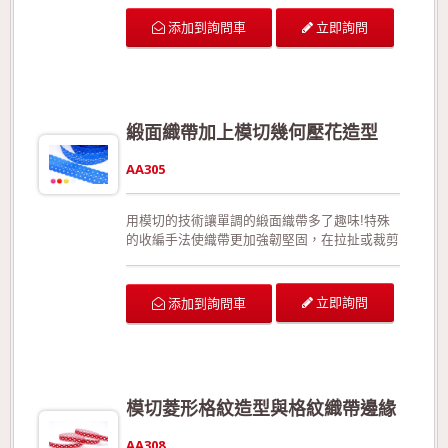
更能夠展現織帶靈活、優美的線條。沒有正面與
反面之分。 可供廣泛運用在生日派對的佈置、
立即詢問
添加到詢問車
結婚典禮的佈置、情人節活動的佈置、活動場地
的佈置、室內的佈置、禮品的包裝、手工花藝、
玩具裝飾的設計、服裝的輔料以及飾品配件。
生產過程符合環保規定，產品品質經檢驗合格!
歡迎來電詢問或索取色卡與樣本!
緞面織帶加上模切幾何壓花造型
AA305
用模切的技術讓單調的緞面織帶多了趣味!特殊
的收編手法使織帶更加強韌堅固，在拉扯或裁剪
後不易形成損害。此外，相較於加入細鐵絲，此
款更能夠展現織帶靈活、優美的線條。沒有正面
與反面之分。 可供廣泛運用在生日派對的佈
立即詢問
添加到詢問車
置、結婚典禮的佈置、情人節活動的佈置、活動
場地的佈置、室內的佈置、禮品的包裝、手工花
藝、玩具裝飾的設計、服裝的輔料以及飾品配
件。 生產過程符合環保規定，產品品質經檢驗
合格!歡迎來電詢問或索取色卡與樣本!
模切菱形格紋造型與格紋織帶邊緣
AA308