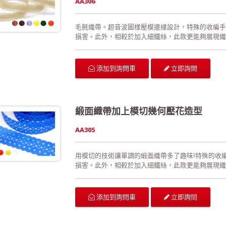
AA306
毛氈織帶。超音波圖樣壓模邊緣設計，特殊的收編手
損害。此外，相較於加入細鐵絲，此款更能夠展現織
泛運用在生日派對的佈置、結婚典禮的佈置、情人節
包裝、手工花藝、玩具裝飾的設計、服裝的輔料以及
合格!歡迎來電詢問或索取色卡與樣本!
立即詢問
添加到詢問車
緞面織帶加上模切幾何壓花造型
AA305
用模切的技術讓單調的緞面織帶多了趣味!特殊的收
損害。此外，相較於加入細鐵絲，此款更能夠展現織
泛運用在生日派對的佈置、結婚典禮的佈置、情人節
包裝、手工花藝、玩具裝飾的設計、服裝的輔料以及
合格!歡迎來電詢問或索取色卡與樣本!
立即詢問
添加到詢問車