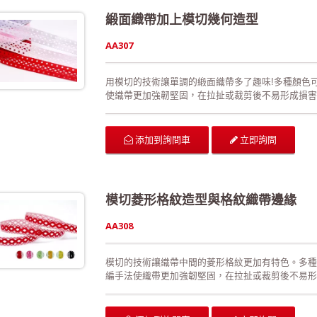
緞面織帶加上模切幾何造型
AA307
用模切的技術讓單調的緞面織帶多了趣味!多種顏色
使織帶更加強韌堅固，在拉扯或裁剪後不易形成損害
活、優美的線條。沒有正面與反面之分。 可供廣泛
的佈置、活動場地的佈置、室內的佈置、禮品的包裝
配件。 生產過程符合環保規定，產品品質經檢驗合格
立即詢問
添加到詢問車
模切菱形格紋造型與格紋織帶邊緣
AA308
模切的技術讓織帶中間的菱形格紋更加有特色。多種
編手法使織帶更加強韌堅固，在拉扯或裁剪後不易形
織帶靈活、優美的線條。沒有正面與反面之分。 可
節活動的佈置、活動場地的佈置、室內的佈置、禮品
及飾品配件。 生產過程符合環保規定，產品品質經檢