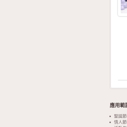
應用範
聖誕節
情人節