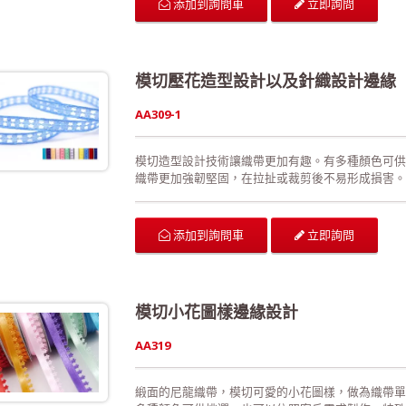
立即詢問
添加到詢問車
模切壓花造型設計以及針織設計邊緣
AA309-1
模切造型設計技術讓織帶更加有趣。有多種顏色可供
織帶更加強韌堅固，在拉扯或裁剪後不易形成損害。
活、優美的線條。沒有正面與反面之分。 可供廣泛
的佈置、活動場地的佈置、室內的佈置、禮品的包裝
配件。 生產過程符合環保規定，產品品質經檢驗合格
立即詢問
添加到詢問車
模切小花圖樣邊緣設計
AA319
緞面的尼龍織帶，模切可愛的小花圖樣，做為織帶單