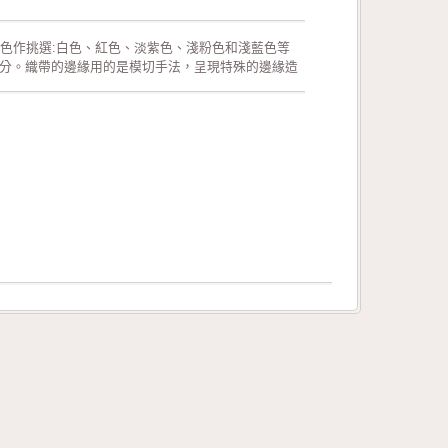
色作挑選:白色、紅色、淡紫色、淺粉色和淺藍色等
之分。織帶的邊緣用的是模切手法，呈現特殊的邊緣造
壞。此外，相較於加入細鐵絲的織帶，此款織帶更能
本產品的組成成份為100%特多龍。 可供廣泛運用在生
、活動場地的佈置、室內的佈置、禮品的包裝、手工
 生產過程符合環保規定，產品品質經檢驗合格!歡迎