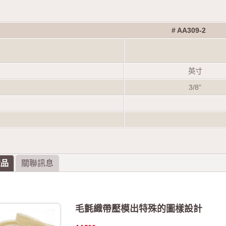
# AA309-2
英寸
3/8”
產品
關聯訊息
毛氈織帶壓模出特殊的圖樣設計