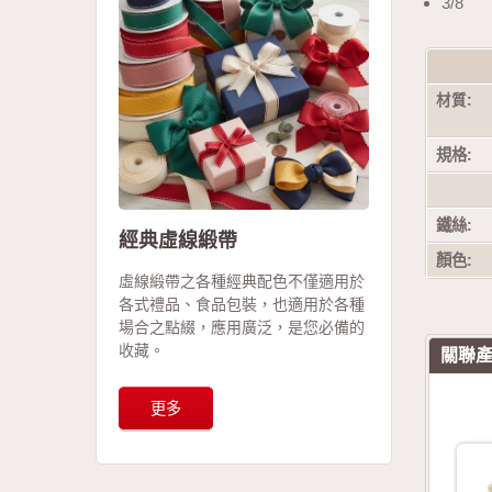
3/8"
材質:
規格:
鐵絲:
經典虛線緞帶
顏色:
虛線緞帶之各種經典配色不僅適用於
各式禮品、食品包裝，也適用於各種
場合之點綴，應用廣泛，是您必備的
收藏。
關聯
更多