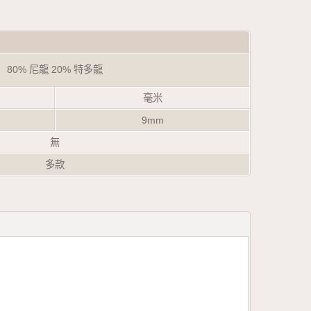
80% 尼龍 20% 特多龍
毫米
9mm
無
多款