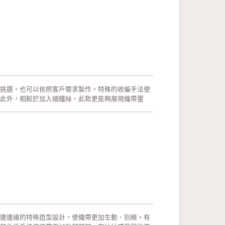
挑選，也可以依照客戶需求製作。特殊的收編手法使
此外，相較於加入細鐵絲，此款更能夠展現織帶靈
運用在生日派對的佈置、結婚典禮的佈置、情人節活動
、手工花藝、玩具裝飾的設計、服裝的輔料以及飾品
!歡迎來電詢問或索取色卡與樣本!
邊邊緣的特殊造型設計，使織帶更加生動、別緻。有