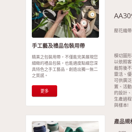
AA30
壓花織帶
手工藝及禮品包裝用帶
模切圖形
精美之包裝用帶，不僅能完美展現您
以依照客
細緻的禮品包裝，也能適度點綴您深
裁剪後不
具特色之手工藝品，創造出獨一無二
靈活、優
之質感。
可供廣泛
置、活動
更多
的設計、
生產過程
與樣本!
產品規