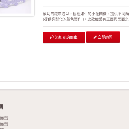
模切的織帶造型，栩栩如生的小花圖樣。提供不同顏
(提供客製化的顏色製作!)。此款織帶有正面與反面
型，同時有效預防織帶經拉扯或裁切後可能造成的損
展現織帶的靈活線條。 本產品有特定規格為7/8"；
日派對的佈置、結婚典禮的佈置、情人節活動的佈置
立即詢問
添加到詢問車
花藝、玩具裝飾的設計、服裝的輔料以及飾品配件。
來電詢問或索取色卡與樣本!
圍
佈置
佈置