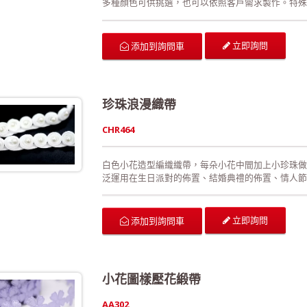
多種顏色可供挑選，也可以依照客戶需求製作。特殊
易形成損害。此外，相較於加入細鐵絲，此款更能夠
可供廣泛運用在生日派對的佈置、結婚典禮的佈置、
禮品的包裝、手工花藝、玩具裝飾的設計、服裝的輔
立即詢問
添加到詢問車
經檢驗合格!歡迎來電詢問或索取色卡與樣本!
珍珠浪漫織帶
CHR464
白色小花造型編織織帶，每朵小花中間加上小珍珠做
泛運用在生日派對的佈置、結婚典禮的佈置、情人節
包裝、手工花藝、玩具裝飾的設計、服裝的輔料以及
合格!歡迎來電詢問或索取色卡與樣本!
立即詢問
添加到詢問車
小花圖樣壓花緞帶
AA302