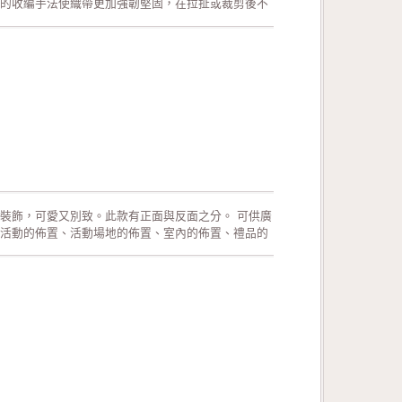
的收編手法使織帶更加強韌堅固，在拉扯或裁剪後不
展現織帶靈活、優美的線條。沒有正面與反面之分。
情人節活動的佈置、活動場地的佈置、室內的佈置、
料以及飾品配件。 生產過程符合環保規定，產品品質
裝飾，可愛又別致。此款有正面與反面之分。 可供廣
活動的佈置、活動場地的佈置、室內的佈置、禮品的
飾品配件。 生產過程符合環保規定，產品品質經檢驗