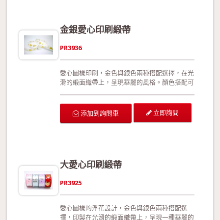
金銀愛心印刷緞帶
PR3936
愛心圖樣印刷，金色與銀色兩種搭配選擇，在光
滑的緞面織帶上，呈現華麗的風格。顏色搭配可
以由客戶自行指定。此款織帶有正面與反面之
分；特殊的收邊手法，有效預防織帶拉扯或裁切
後可能造成的損壞；相較於加入細鐵絲的織帶，
立即詢問
添加到詢問車
此款更能展現織帶的靈活線條。 可供廣泛運用
在生日派對的佈置、結婚典禮的佈置、情人節活
動的佈置、活動場地的佈置、室內的佈置、禮品
的包裝、手工花藝、玩具裝飾的設計、服裝的輔
料以及飾品配件。 生產製造過程符合環保規
大愛心印刷緞帶
定，產品品質經檢驗合格!歡迎來電詢問或索取
色卡與樣本!
PR3925
愛心圖樣的浮花設計，金色與銀色兩種搭配選
擇，印製在光滑的緞面織帶上，呈現一種華麗的