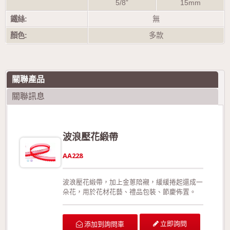
5/8”
15mm
鐵絲:
無
顏色:
多款
關聯產品
關聯訊息
波浪壓花緞帶
AA228
波浪壓花緞帶，加上金蔥陪襯，緩緩捲起還成一
朵花，用於花材花藝、禮品包裝、節慶佈置。
立即詢問
添加到詢問車