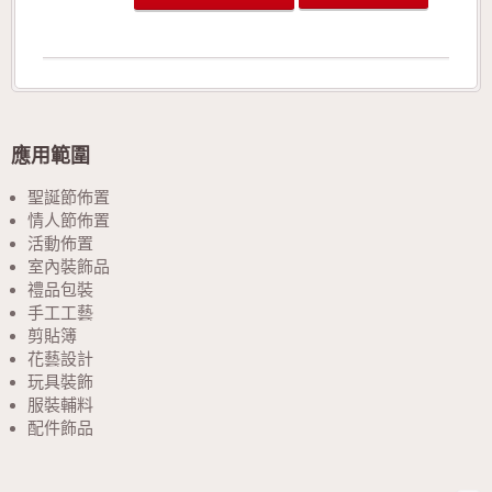
帶，此款更能展現織帶的靈活線條。 可供廣泛
運用在生日派對的佈置、結婚典禮的佈置、情人
節活動的佈置、活動場地的佈置、室內的佈置、
禮品的包裝、手工花藝、玩具裝飾的設計、服裝
的輔料以及飾品配件。 生產製造過程符合環保
規定，產品品質經檢驗合格!歡迎來電詢問或索
取色卡與樣本!
應用範圍
聖誕節佈置
情人節佈置
活動佈置
室內裝飾品
禮品包裝
手工工藝
剪貼簿
花藝設計
玩具裝飾
服裝輔料
配件飾品