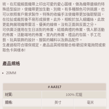
術，在尼龍緞面織帶上印出可愛的愛心圖樣，做為織帶邊緣的特
殊造型設計，使織帶更加生動、別緻。有多種顏色可供挑選，也
可以依照客戶需求製作。特殊的收編手法使織帶更加強韌堅固，
在拉扯或裁剪後不易形成損害。此外，相較於加入細鐵絲，此款
更能夠展現織帶靈活、優美的線條。沒有正面與反面之分。
可供廣泛運用在生日派對的佈置、結婚典禮的佈置、情人節活動
的佈置、活動場地的佈置、室內的佈置、禮品的包裝、手工花
藝、玩具裝飾的設計、服裝的輔料以及飾品配件。
生產過程符合環保規定，產品品質經檢驗合格!歡迎來電詢問或索
取色卡與樣本!
產品規格
20MM
# AA317
材質:
100% 尼龍
規格:
英寸
毫米