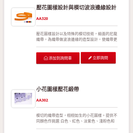
裝、手工花藝、玩具裝飾的設計、服裝的輔料以
壓花圖樣設計與模切波浪邊緣設計
及飾品配件。 生產過程符合環保規定，產品品
質經檢驗合格!歡迎來電詢問或索取色卡與樣本!
AA320
壓花圖樣設計以及特殊的模切技術，緞面的尼龍
織帶，為織帶做波浪邊緣的造型設計，使織帶更
加生動、別緻。有多種顏色可供挑選，也可以依
照客戶需求製作。特殊的收編手法使織帶更加強
韌堅固，在拉扯或裁剪後不易形成損害。此外，
立即詢問
添加到詢問車
相較於加入細鐵絲，此款更能夠展現織帶靈活、
優美的線條。沒有正面與反面之分。 可供廣泛
運用在生日派對的佈置、結婚典禮的佈置、情人
節活動的佈置、活動場地的佈置、室內的佈置、
禮品的包裝、手工花藝、玩具裝飾的設計、服裝
小花圖樣壓花緞帶
的輔料以及飾品配件。 生產過程符合環保規
定，產品品質經檢驗合格!歡迎來電詢問或索取
AA302
色卡與樣本!
模切的織帶造型，栩栩如生的小花圖樣。提供不
同顏色作挑選:白色、紅色、淡紫色、淺粉色和
淺藍色等(提供客製化的顏色製作!)。此款織帶有
正面與反面之分。織帶的邊緣用的是模切手法，