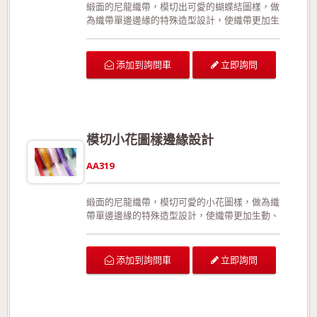
緞面的尼龍織帶，模切出可愛的蝴蝶結圖樣，做
為織帶單邊邊緣的特殊造型設計，使織帶更加生
動、別緻。有多種顏色可供挑選，也可以依照客
戶需求製作。特殊的收編手法使織帶更加強韌堅
固，在拉扯或裁剪後不易形成損害。此外，相較
立即詢問
添加到詢問車
於加入細鐵絲，此款更能夠展現織帶靈活、優美
的線條。沒有正面與反面之分。 可供廣泛運用
在生日派對的佈置、結婚典禮的佈置、情人節活
動的佈置、活動場地的佈置、室內的佈置、禮品
的包裝、手工花藝、玩具裝飾的設計、服裝的輔
模切小花圖樣邊緣設計
料以及飾品配件。 生產過程符合環保規定，產
品品質經檢驗合格!歡迎來電詢問或索取色卡與
AA319
樣本!
緞面的尼龍織帶，模切可愛的小花圖樣，做為織
帶單邊邊緣的特殊造型設計，使織帶更加生動、
別緻。有多種顏色可供挑選，也可以依照客戶需
求製作。特殊的收編手法使織帶更加強韌堅固，
在拉扯或裁剪後不易形成損害。此外，相較於加
立即詢問
添加到詢問車
入細鐵絲，此款更能夠展現織帶靈活、優美的線
條。沒有正面與反面之分。 可供廣泛運用在生
日派對的佈置、結婚典禮的佈置、情人節活動的
佈置、活動場地的佈置、室內的佈置、禮品的包