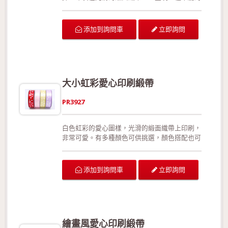
風格。多種顏色可供挑選，也可以由客戶自行指
定。此款織帶有正面與反面之分；特殊的收邊手
法，有效預防織帶拉扯或裁切後可能造成的損
立即詢問
添加到詢問車
壞；相較於加入細鐵絲的織帶，此款更能展現織
帶的靈活線條。 可供廣泛運用在生日派對的佈
置、結婚典禮的佈置、情人節活動的佈置、活動
場地的佈置、室內的佈置、禮品的包裝、手工花
藝、玩具裝飾的設計、服裝的輔料以及飾品配
大小虹彩愛心印刷緞帶
件。 生產製造過程符合環保規定，產品品質經
檢驗合格!歡迎來電詢問或索取色卡與樣本!
PR3927
白色虹彩的愛心圖樣，光滑的緞面織帶上印刷，
非常可愛。有多種顏色可供挑選，顏色搭配也可
由客戶自行指定。此款織帶有正面與反面之分；
特殊的收邊手法，有效預防織帶拉扯或裁切後可
能造成的損壞；相較於加入細鐵絲的織帶，此款
立即詢問
添加到詢問車
更能展現織帶的靈活線條。 可供廣泛運用在生
日派對的佈置、結婚典禮的佈置、情人節活動的
佈置、活動場地的佈置、室內的佈置、禮品的包
裝、手工花藝、玩具裝飾的設計、服裝的輔料以
及飾品配件。 生產製造過程符合環保規定，產
繪畫風愛心印刷緞帶
品品質經檢驗合格!歡迎來電詢問或索取色卡與