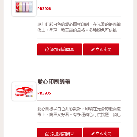
樣本!
PR3928
設計虹彩白色的愛心圖樣印刷，在光滑的緞面織
帶上，呈現一種華麗的風格。多種顏色可供挑
選，顏色搭配也可以由客戶自行指定。此款織帶
有正面與反面之分；特殊的收邊手法，有效預防
織帶拉扯或裁切後可能造成的損壞；相較於加入
立即詢問
添加到詢問車
細鐵絲的織帶，此款更能展現織帶的靈活線條。
可供廣泛運用在生日派對的佈置、結婚典禮的佈
置、情人節活動的佈置、活動場地的佈置、室內
的佈置、禮品的包裝、手工花藝、玩具裝飾的設
計、服裝的輔料以及飾品配件。 生產製造過程
愛心印刷緞帶
符合環保規定，產品品質經檢驗合格!歡迎來電
詢問或索取色卡與樣本!
PR3935
愛心圖樣以白色紅彩設計，印製在光滑的緞面織
帶上，簡單又好看。有多種顏色可供挑選，顏色
搭配也可由客戶自行指定。此款織帶有正面與反
面之分；特殊的收邊手法，有效預防織帶拉扯或
裁切後可能造成的損壞；相較於加入細鐵絲的織
立即詢問
添加到詢問車