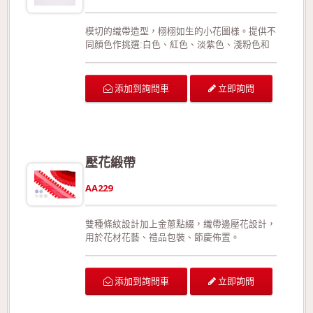
驗合格!歡迎來電詢問或索取色卡與樣本!
模切的織帶造型，栩栩如生的小花圖樣。提供不
同顏色作挑選:白色、紅色、淡紫色、淺粉色和
淺藍色等(提供客製化的顏色製作!)。此款織帶有
正面與反面之分。織帶的邊緣用的是模切手法，
呈現特殊的邊緣造型，同時有效預防織帶經拉扯
立即詢問
添加到詢問車
或裁切後可能造成的損壞。此外，相較於加入細
鐵絲的織帶，此款織帶更能展現織帶的靈活線
條。 本產品有特定規格為7/8"；本產品的組成
成份為100%特多龍。 可供廣泛運用在生日派對
的佈置、結婚典禮的佈置、情人節活動的佈置、
壓花緞帶
活動場地的佈置、室內的佈置、禮品的包裝、手
工花藝、玩具裝飾的設計、服裝的輔料以及飾品
AA229
配件。 生產過程符合環保規定，產品品質經檢
驗合格!歡迎來電詢問或索取色卡與樣本!
雙種條紋設計加上金蔥點綴，織帶邊壓花設計，
用於花材花藝、禮品包裝、節慶佈置。
立即詢問
添加到詢問車