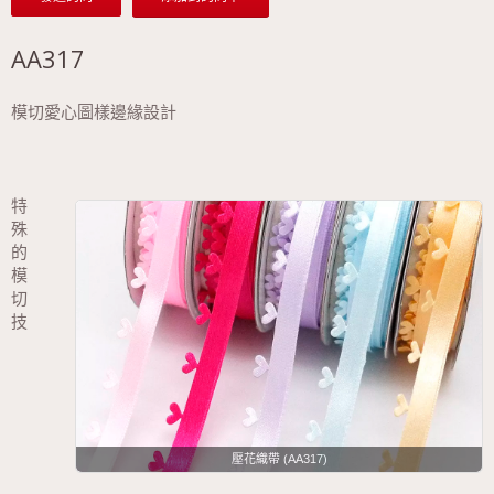
AA317
模切愛心圖樣邊緣設計
特
殊
的
模
切
技
壓花織帶-色卡 (AA317)