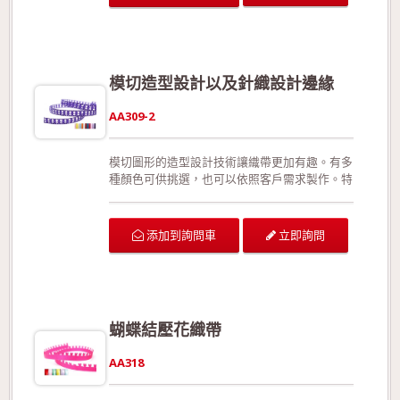
模切造型設計以及針織設計邊緣
AA309-2
模切圖形的造型設計技術讓織帶更加有趣。有多
種顏色可供挑選，也可以依照客戶需求製作。特
殊的收編手法使織帶更加強韌堅固，在拉扯或裁
剪後不易形成損害。此外，相較於加入細鐵絲，
此款更能夠展現織帶靈活、優美的線條。沒有正
立即詢問
添加到詢問車
面與反面之分。 可供廣泛運用在生日派對的佈
置、結婚典禮的佈置、情人節活動的佈置、活動
場地的佈置、室內的佈置、禮品的包裝、手工花
藝、玩具裝飾的設計、服裝的輔料以及飾品配
件。 生產過程符合環保規定，產品品質經檢驗
蝴蝶結壓花織帶
合格!歡迎來電詢問或索取色卡與樣本!
AA318