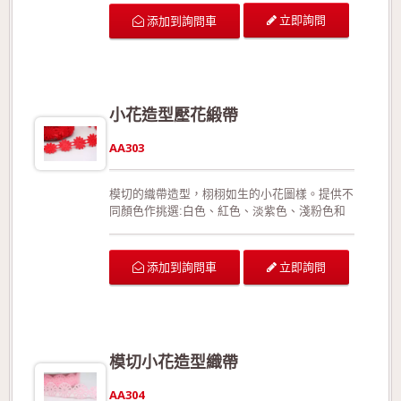
呈現特殊的邊緣造型，同時有效預防織帶經拉扯
立即詢問
添加到詢問車
或裁切後可能造成的損壞。此外，相較於加入細
鐵絲的織帶，此款織帶更能展現織帶的靈活線
條。 本產品有特定規格為7/8"；本產品的組成
成份為100%特多龍。 可供廣泛運用在生日派對
的佈置、結婚典禮的佈置、情人節活動的佈置、
小花造型壓花緞帶
活動場地的佈置、室內的佈置、禮品的包裝、手
工花藝、玩具裝飾的設計、服裝的輔料以及飾品
AA303
配件。 生產過程符合環保規定，產品品質經檢
驗合格!歡迎來電詢問或索取色卡與樣本!
模切的織帶造型，栩栩如生的小花圖樣。提供不
同顏色作挑選:白色、紅色、淡紫色、淺粉色和
淺藍色等(提供客製化的顏色製作!)。此款織帶有
正面與反面之分。織帶的邊緣用的是模切手法，
呈現特殊的邊緣造型，同時有效預防織帶經拉扯
立即詢問
添加到詢問車
或裁切後可能造成的損壞。此外，相較於加入細
鐵絲的織帶，此款織帶更能展現織帶的靈活線
條。 本產品有特定規格為7/8"；本產品的組成
成份為100%特多龍。 可供廣泛運用在生日派對
的佈置、結婚典禮的佈置、情人節活動的佈置、
模切小花造型織帶
活動場地的佈置、室內的佈置、禮品的包裝、手
工花藝、玩具裝飾的設計、服裝的輔料以及飾品
AA304
配件。 生產過程符合環保規定，產品品質經檢