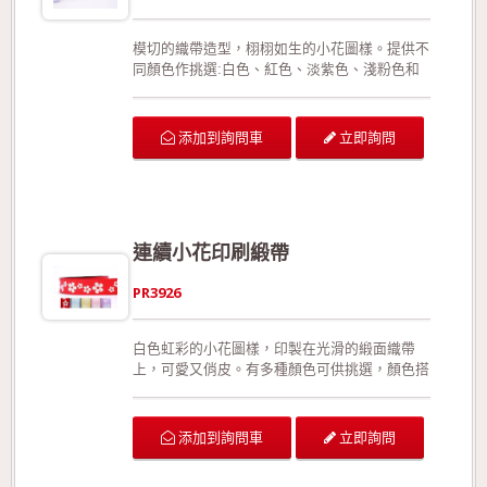
模切的織帶造型，栩栩如生的小花圖樣。提供不
同顏色作挑選:白色、紅色、淡紫色、淺粉色和
淺藍色等(提供客製化的顏色製作!)。此款織帶有
正面與反面之分。織帶的邊緣用的是模切手法，
呈現特殊的邊緣造型，同時有效預防織帶經拉扯
立即詢問
添加到詢問車
或裁切後可能造成的損壞。此外，相較於加入細
鐵絲的織帶，此款織帶更能展現織帶的靈活線
條。 本產品有特定規格為7/8"；本產品的組成
成份為100%特多龍。 可供廣泛運用在生日派對
的佈置、結婚典禮的佈置、情人節活動的佈置、
連續小花印刷緞帶
活動場地的佈置、室內的佈置、禮品的包裝、手
工花藝、玩具裝飾的設計、服裝的輔料以及飾品
PR3926
配件。 生產過程符合環保規定，產品品質經檢
驗合格!歡迎來電詢問或索取色卡與樣本!
白色虹彩的小花圖樣，印製在光滑的緞面織帶
上，可愛又俏皮。有多種顏色可供挑選，顏色搭
配也可由客戶自行指定。此款織帶有正面與反面
之分；特殊的收邊手法，有效預防織帶拉扯或裁
切後可能造成的損壞；相較於加入細鐵絲的織
立即詢問
添加到詢問車
帶，此款更能展現織帶的靈活線條。 可供廣泛
運用在生日派對的佈置、結婚典禮的佈置、情人