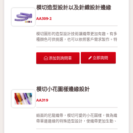
配件。 生產過程符合環保規定，產品品質經檢
模切造型設計以及針織設計邊緣
驗合格!歡迎來電詢問或索取色卡與樣本!
AA309-2
模切圖形的造型設計技術讓織帶更加有趣。有多
種顏色可供挑選，也可以依照客戶需求製作。特
殊的收編手法使織帶更加強韌堅固，在拉扯或裁
剪後不易形成損害。此外，相較於加入細鐵絲，
此款更能夠展現織帶靈活、優美的線條。沒有正
立即詢問
添加到詢問車
面與反面之分。 可供廣泛運用在生日派對的佈
置、結婚典禮的佈置、情人節活動的佈置、活動
場地的佈置、室內的佈置、禮品的包裝、手工花
藝、玩具裝飾的設計、服裝的輔料以及飾品配
件。 生產過程符合環保規定，產品品質經檢驗
模切小花圖樣邊緣設計
合格!歡迎來電詢問或索取色卡與樣本!
AA319
緞面的尼龍織帶，模切可愛的小花圖樣，做為織
帶單邊邊緣的特殊造型設計，使織帶更加生動、
別緻。有多種顏色可供挑選，也可以依照客戶需
求製作。特殊的收編手法使織帶更加強韌堅固，