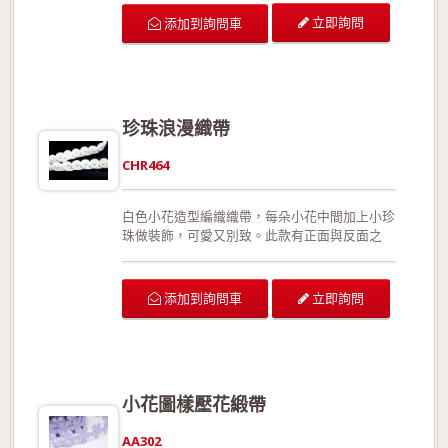
在拉扯或裁剪後不易形成損害。此外，相較於加
立即詢問
添加到詢問車
入細鐵絲，此款更能夠展現織帶靈活、優美的線
條。沒有正面與反面之分。 可供廣泛運用在生
日派對的佈置、結婚典禮的佈置、情人節活動的
佈置、活動場地的佈置、室內的佈置、禮品的包
裝、手工花藝、玩具裝飾的設計、服裝的輔料以
珍珠浪漫織帶
及飾品配件。 生產過程符合環保規定，產品品
質經檢驗合格!歡迎來電詢問或索取色卡與樣本!
CHR464
白色小花造型編織織帶，每朵小花中間加上小珍
珠做裝飾，可愛又別致。此款有正面與反面之
分。 可供廣泛運用在生日派對的佈置、結婚典
禮的佈置、情人節活動的佈置、活動場地的佈
置、室內的佈置、禮品的包裝、手工花藝、玩具
立即詢問
添加到詢問車
裝飾的設計、服裝的輔料以及飾品配件。 生產
過程符合環保規定，產品品質經檢驗合格!歡迎
來電詢問或索取色卡與樣本!
小花圖樣壓花緞帶
AA302