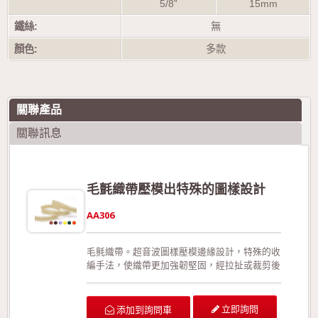
5/8”
15mm
鐵絲:
無
顏色:
多款
關聯產品
關聯訊息
毛氈織帶壓模出特殊的圖樣設計
AA306
毛氈織帶。超音波圖樣壓模邊緣設計，特殊的收
編手法，使織帶更加強韌堅固，經拉扯或裁剪後
不易形成損害。此外，相較於加入細鐵絲，此款
更能夠展現織帶靈活、優美的線條。沒有正面與
反面之分。 可供廣泛運用在生日派對的佈置、
立即詢問
添加到詢問車