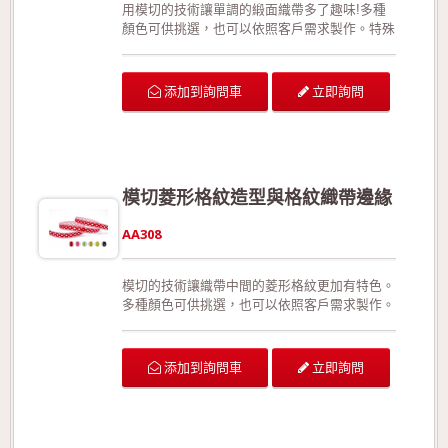
用模切的技術讓單調的緞面織帶多了趣味!多種
顏色可供挑選，也可以依照客戶需求製作。特殊
的收編手法使織帶更加強韌堅固，在拉扯或裁剪
後不易形成損害。此外，相較於加入細鐵絲，此
款更能夠展現織帶靈活、優美的線條。沒有正面
立即詢問
添加到詢問車
與反面之分。 可供廣泛運用在生日派對的佈
置、結婚典禮的佈置、情人節活動的佈置、活動
場地的佈置、室內的佈置、禮品的包裝、手工花
藝、玩具裝飾的設計、服裝的輔料以及飾品配
件。 生產過程符合環保規定，產品品質經檢驗
模切菱形格紋造型與格紋織帶邊緣
合格!歡迎來電詢問或索取色卡與樣本!
AA308
模切的技術讓織帶中間的菱形格紋更加有特色。
多種顏色可供挑選，也可以依照客戶需求製作。
特殊的收編手法使織帶更加強韌堅固，在拉扯或
裁剪後不易形成損害。此外，相較於加入細鐵
絲，此款更能夠展現織帶靈活、優美的線條。沒
立即詢問
添加到詢問車
有正面與反面之分。 可供廣泛運用在生日派對
的佈置、結婚典禮的佈置、情人節活動的佈置、
活動場地的佈置、室內的佈置、禮品的包裝、手
工花藝、玩具裝飾的設計、服裝的輔料以及飾品