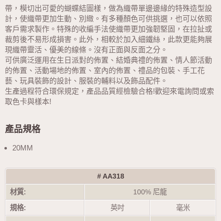
帶，模切出可愛的蝴蝶結圖樣，做為織帶單邊邊緣的特殊造型設
計，使織帶更加生動、別緻。有多種顏色可供挑選，也可以依照
客戶需求製作。特殊的收編手法使織帶更加強韌堅固，在拉扯或
裁剪後不易形成損害。此外，相較於加入細鐵絲，此款更能夠展
現織帶靈活、優美的線條。沒有正面與反面之分。
可供廣泛運用在生日派對的佈置、結婚典禮的佈置、情人節活動
的佈置、活動場地的佈置、室內的佈置、禮品的包裝、手工花
藝、玩具裝飾的設計、服裝的輔料以及飾品配件。
生產過程符合環保規定，產品品質經檢驗合格!歡迎來電詢問或索
取色卡與樣本!
產品規格
20MM
# AA318
材質:
100% 尼龍
規格:
英吋
毫米