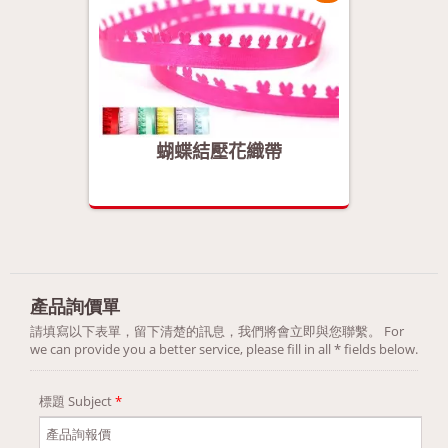
蝴蝶結壓花織帶