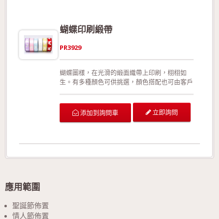
節活動的佈置、活動場地的佈置、室內的佈置、
禮品的包裝、手工花藝、玩具裝飾的設計、服裝
的輔料以及飾品配件。 生產製造過程符合環保
蝴蝶印刷緞帶
規定，產品品質經檢驗合格!歡迎來電詢問或索
取色卡與樣本!
PR3929
蝴蝶圖樣，在光滑的緞面織帶上印刷，栩栩如
生。有多種顏色可供挑選，顏色搭配也可由客戶
自行指定。此款織帶有正面與反面之分；特殊的
收邊手法，有效預防織帶拉扯或裁切後可能造成
的損壞；相較於加入細鐵絲的織帶，此款更能展
立即詢問
添加到詢問車
現織帶的靈活線條。 可供廣泛運用在生日派對
的佈置、結婚典禮的佈置、情人節活動的佈置、
活動場地的佈置、室內的佈置、禮品的包裝、手
工花藝、玩具裝飾的設計、服裝的輔料以及飾品
配件。 生產製造過程符合環保規定，產品品質
經檢驗合格!歡迎來電詢問或索取色卡與樣本!
應用範圍
聖誕節佈置
情人節佈置