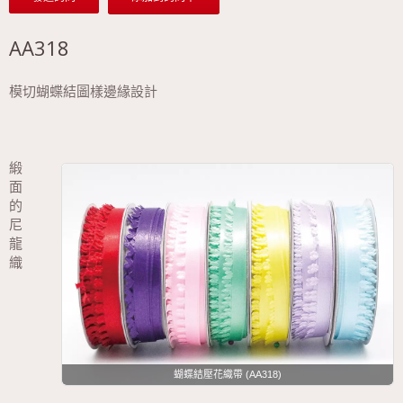
AA318
模切蝴蝶結圖樣邊緣設計
緞
面
的
尼
龍
織