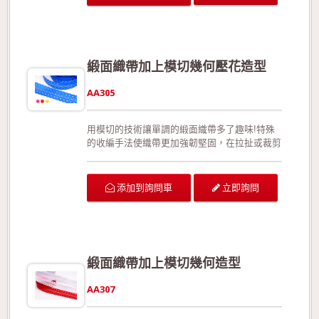
結婚典禮的佈置、情人節活動的佈置、活動場地
的佈置、室內的佈置、禮品的包裝、手工花藝、
玩具裝飾的設計、服裝的輔料以及飾品配件。
生產過程符合環保規定，產品品質經檢驗合格!
歡迎來電詢問或索取色卡與樣本!
緞面織帶加上模切幾何壓花造型
AA305
用模切的技術讓單調的緞面織帶多了趣味!特殊
的收編手法使織帶更加強韌堅固，在拉扯或裁剪
後不易形成損害。此外，相較於加入細鐵絲，此
款更能夠展現織帶靈活、優美的線條。沒有正面
與反面之分。 可供廣泛運用在生日派對的佈
立即詢問
添加到詢問車
置、結婚典禮的佈置、情人節活動的佈置、活動
場地的佈置、室內的佈置、禮品的包裝、手工花
藝、玩具裝飾的設計、服裝的輔料以及飾品配
件。 生產過程符合環保規定，產品品質經檢驗
合格!歡迎來電詢問或索取色卡與樣本!
緞面織帶加上模切幾何造型
AA307