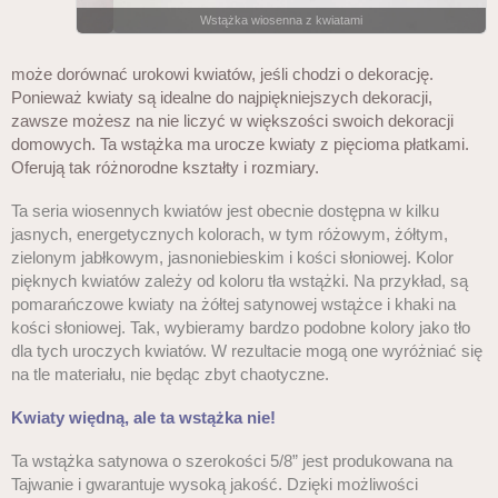
Wstążka wiosenna z kwiatami
może dorównać urokowi kwiatów, jeśli chodzi o dekorację.
Ponieważ kwiaty są idealne do najpiękniejszych dekoracji,
zawsze możesz na nie liczyć w większości swoich dekoracji
domowych. Ta wstążka ma urocze kwiaty z pięcioma płatkami.
Oferują tak różnorodne kształty i rozmiary.
Ta seria wiosennych kwiatów jest obecnie dostępna w kilku
jasnych, energetycznych kolorach, w tym różowym, żółtym,
zielonym jabłkowym, jasnoniebieskim i kości słoniowej. Kolor
pięknych kwiatów zależy od koloru tła wstążki. Na przykład, są
pomarańczowe kwiaty na żółtej satynowej wstążce i khaki na
kości słoniowej. Tak, wybieramy bardzo podobne kolory jako tło
dla tych uroczych kwiatów. W rezultacie mogą one wyróżniać się
na tle materiału, nie będąc zbyt chaotyczne.
Kwiaty więdną, ale ta wstążka nie!
Ta wstążka satynowa o szerokości 5/8” jest produkowana na
Tajwanie i gwarantuje wysoką jakość. Dzięki możliwości