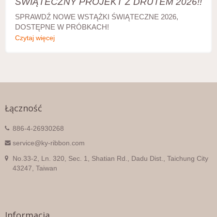
ŚWIĄTECZNY PROJEKT Z DRUTEM 2026!!
SPRAWDŹ NOWE WSTĄŻKI ŚWIĄTECZNE 2026,
DOSTĘPNE W PRÓBKACH!
Czytaj więcej
Łączność
886-4-26930268
service@ky-ribbon.com
No.33-2, Ln. 320, Sec. 1, Shatian Rd., Dadu Dist., Taichung City
43247, Taiwan
Informacja