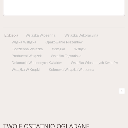
Etykietka
Wstążka Wiosenna
Wstążka Dekoracyjna
Wąska Wstążka
Opakowanie Prezentów
Codzienna Wstążka
Wstążka
Wstążki
Producent Wstążek
Wstążka Tajwańska
Dekoracja Wiosennych Kwiatów
Wstążka Wiosennych Kwiatów
Wstążka W Kropki
Kolorowa Wstążka Wiosenna
TWOJE OSTATNIO OGLĄDANE