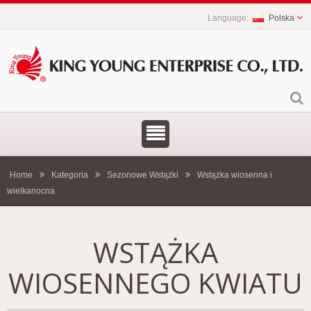
Polska
Home
Kategoria
Sezonowe Wstążki
Wstążka wiosenna i
wielkanocna
WSTĄŻKA
WIOSENNEGO KWIATU