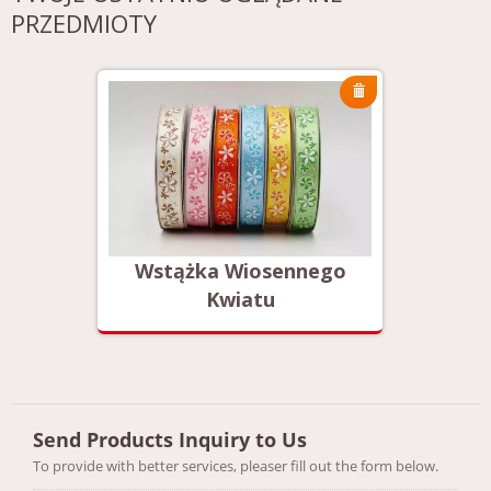
PRZEDMIOTY
ego
Wstążka Wiosennego
Wst
Kwiatu