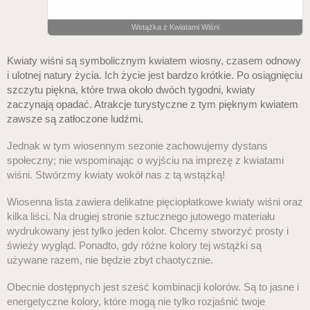
Wstążka z Kwiatami Wiśni
Kwiaty wiśni są symbolicznym kwiatem wiosny, czasem odnowy
i ulotnej natury życia. Ich życie jest bardzo krótkie. Po osiągnięciu
szczytu piękna, które trwa około dwóch tygodni, kwiaty
zaczynają opadać. Atrakcje turystyczne z tym pięknym kwiatem
zawsze są zatłoczone ludźmi.
Jednak w tym wiosennym sezonie zachowujemy dystans
społeczny; nie wspominając o wyjściu na imprezę z kwiatami
wiśni. Stwórzmy kwiaty wokół nas z tą wstążką!
Wiosenna lista zawiera delikatne pięciopłatkowe kwiaty wiśni oraz
kilka liści. Na drugiej stronie sztucznego jutowego materiału
wydrukowany jest tylko jeden kolor. Chcemy stworzyć prosty i
świeży wygląd. Ponadto, gdy różne kolory tej wstążki są
używane razem, nie będzie zbyt chaotycznie.
Obecnie dostępnych jest sześć kombinacji kolorów. Są to jasne i
energetyczne kolory, które mogą nie tylko rozjaśnić twoje