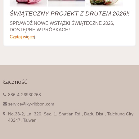
ŚWIĄTECZNY PROJEKT Z DRUTEM 2026!!
SPRAWDŹ NOWE WSTĄŻKI ŚWIĄTECZNE 2026,
DOSTĘPNE W PRÓBKACH!
Czytaj więcej
Łączność
886-4-26930268
service@ky-ribbon.com
No.33-2, Ln. 320, Sec. 1, Shatian Rd., Dadu Dist., Taichung City
43247, Taiwan