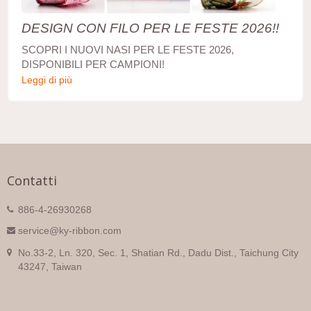
DESIGN CON FILO PER LE FESTE 2026!!
SCOPRI I NUOVI NASI PER LE FESTE 2026,
DISPONIBILI PER CAMPIONI!
Leggi di più
Contatti
886-4-26930268
service@ky-ribbon.com
No.33-2, Ln. 320, Sec. 1, Shatian Rd., Dadu Dist., Taichung City
43247, Taiwan