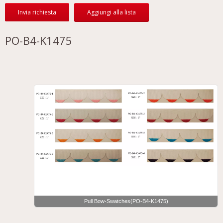
Invia richiesta
Aggiungi alla lista
PO-B4-K1475
Pull Bow-Swatches(PO-B4-K1475)