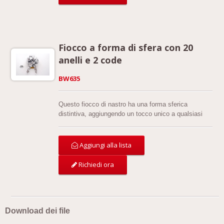
Fiocco a forma di sfera con 20
anelli e 2 code
BW635
Questo fiocco di nastro ha una forma sferica
distintiva, aggiungendo un tocco unico a qualsiasi
progetto di confezionamento regalo o decorazione.
Misurando 13 cm di larghezza, 13 cm di lunghezza e
con un'altezza delle code di 22 cm, questo fiocco
Aggiungi alla lista
versatile è perfetto per varie occasioni.
Richiedi ora
Download dei file