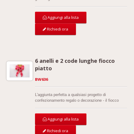
accessori alla moda ed eleganti, ma sembrano
anche freschi a lungo dopo il giorno del matrimonio.
Aggiungi alla lista
Richiedi ora
6 anelli e 2 code lunghe fiocco
piatto
BW636
L'aggiunta perfetta a qualsiasi progetto di
confezionamento regalo o decorazione - il fiocco
piatto a 6 anelli e 2 code lunghe. Realizzato con
nastro di alta qualità, questo fiocco presenta sei
anelli e due code lunghe, aggiungendo eleganza e
Aggiungi alla lista
sofisticatezza a qualsiasi regalo.
Richiedi ora