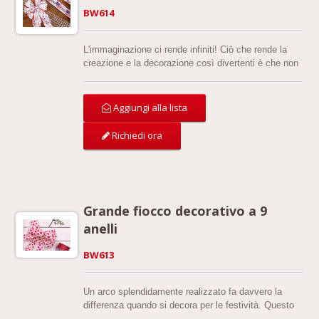
BW614
L'immaginazione ci rende infiniti! Ciò che rende la
creazione e la decorazione così divertenti è che non
ci sono regole fisse su come dovresti farlo. Gli
oggetti semplici sono classici, ma hai comunque
bisogno di alcuni pezzi unici per distinguerti dalla
Aggiungi alla lista
folla. Questo annuncio presenta il nostro nuovo
design di fiocco con 6 anelli e 6 code.
Richiedi ora
Grande fiocco decorativo a 9
anelli
BW613
Un arco splendidamente realizzato fa davvero la
differenza quando si decora per le festività. Questo
grande arco può essere utilizzato per ogni giorno,