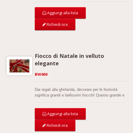
Natale, Halloween, 4 luglio, San Valentino e qualsiasi
altro tema quando hai bisogno di un elemento
Aggiungi alla lista
distintivo.
Richiedi ora
Fiocco di Natale in velluto
elegante
BW600
Dai regali alla ghirlanda, decorare per le festività
significa grandi e bellissimi fiocchi! Questo grande e
elegante fiocco è classico con un tradizionale velluto
rosso scuro e crea un aspetto lussuoso con bordi
dorati intagliati. Ci sono 10 anelli e un naso in totale;
Aggiungi alla lista
4 anelli sullo strato superiore e 6 anelli su quello
inferiore. Due code lunghe e due corte rendono il
Richiedi ora
fiocco ancora più raffinato.