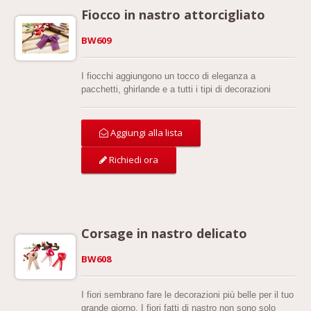
Fiocco in nastro attorcigliato
BW609
I fiocchi aggiungono un tocco di eleganza a
pacchetti, ghirlande e a tutti i tipi di decorazioni
natalizie. Questi piccoli e deliziosi fiocchi sono
perfetti per realizzare accessori per capelli per
ragazze e adolescenti. Mentre celebri l'inizio di un
Aggiungi alla lista
nuovo anno scolastico, puoi indossare queste
bellezze per impressionare amici e familiari.
Richiedi ora
Corsage in nastro delicato
BW608
I fiori sembrano fare le decorazioni più belle per il tuo
grande giorno. I fiori fatti di nastro non sono solo