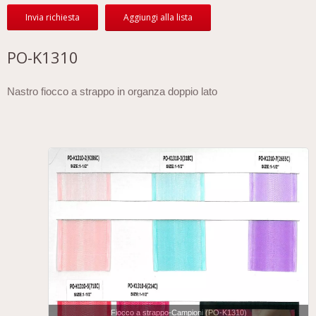
Invia richiesta
Aggiungi alla lista
PO-K1310
Nastro fiocco a strappo in organza doppio lato
Fiocco a strappo-Campioni (PO-K1310)