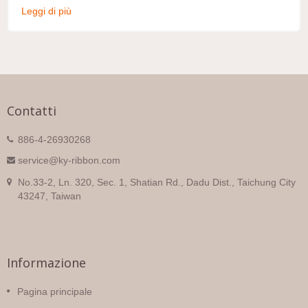
Leggi di più
Contatti
886-4-26930268
service@ky-ribbon.com
No.33-2, Ln. 320, Sec. 1, Shatian Rd., Dadu Dist., Taichung City
43247, Taiwan
Informazione
Pagina principale