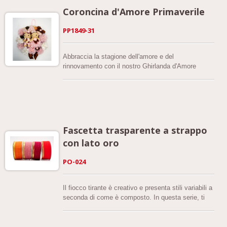
e fiori di nastro, accentuati da perle, aggiungono un
Coroncina d'Amore Primaverile
tocco elegante a questo design immaginativo.
PP1849-31
Abbraccia la stagione dell'amore e del
rinnovamento con il nostro Ghirlanda d'Amore
Primaverile, una decorazione affascinante ed
elegante ideale per la primavera, il Giorno di San
Valentino o le celebrazioni di matrimonio. Questa
ghirlanda incantevole presenta un'armonica
combinazione di nastro trasparente, nastro di raso
e il nostro nastro a fiocco distintivo, tutti
Fascetta trasparente a strappo
meticolosamente lavorati in delicati fiori che
con lato oro
aggiungono texture e grazia.
PO-024
Il fiocco tirante è creativo e presenta stili variabili a
seconda di come è composto. In questa serie, ti
mostriamo una versione elegante del fiocco tirante.
Con lato dorato e un filo mobile sotto, il tessuto
trasparente crea uno stile delicato di fiore a fiocco