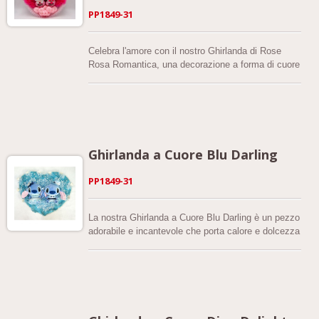
PP1849-31
Celebra l'amore con il nostro Ghirlanda di Rose
Rosa Romantica, una decorazione a forma di cuore
affascinante che irradia calore e affetto. Realizzata
con delicati nastri a ruffle trasparenti e rose fatte di
nastro jacquard, questa ghirlanda imita
splendidamente un giardino di rose in fiore.
L'aggiunta di nastri a fiocco trasparenti ne migliora
la texture e l'eleganza, creando un fascino morbido
Ghirlanda a Cuore Blu Darling
e invitante.
PP1849-31
La nostra Ghirlanda a Cuore Blu Darling è un pezzo
adorabile e incantevole che porta calore e dolcezza
in qualsiasi spazio. Questa ghirlanda a forma di
cuore è realizzata con morbidi nastri in organza,
pizzo delicato e affascinanti nastri a fiocco in una
tonalità di azzurro baby, creando uno sfondo
morbido e sognante. Al centro, una deliziosa coppia
di bambole di peluche aggiunge un tocco giocoso e