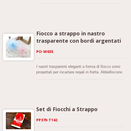
è reversibile. Colori personalizzati possono essere
prodotti su richiesta. Perfetto per la creazione di
fiocchi, matrimoni, composizioni floreali,
confezionamento regali e fiocchi a strappo. Qualità
garantita. Le schede colore sono disponibili su
richiesta.
Fiocco a strappo in nastro
trasparente con bordi argentati
PO-W63S
I nastri trasparenti eleganti a forma di fiocco sono
progettati per incartare regali in fretta. Abbelliscono
facilmente i tuoi regali e aggiungono un tocco
speciale, anche se non sei particolarmente abile
nel fai-da-te. I fiocchi facili da realizzare sono fatti
di nastri trasparenti che presentano un filo metallico
argento su entrambi i lati. Pertanto, quando i fiocchi
sono realizzati, ci sono delle bande lucide.
Set di Fiocchi a Strappo
PP370-T142