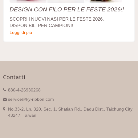
DESIGN CON FILO PER LE FESTE 2026!!
SCOPRI I NUOVI NASI PER LE FESTE 2026,
DISPONIBILI PER CAMPIONI!
Leggi di più
Contatti
886-4-26930268
service@ky-ribbon.com
No.33-2, Ln. 320, Sec. 1, Shatian Rd., Dadu Dist., Taichung City
43247, Taiwan