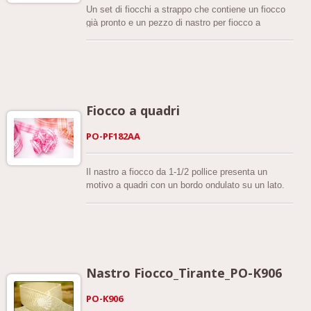
Un set di fiocchi a strappo che contiene un fiocco
già pronto e un pezzo di nastro per fiocco a
strappo.
Fiocco a quadri
PO-PF182AA
Il nastro a fiocco da 1-1/2 pollice presenta un
motivo a quadri con un bordo ondulato su un lato.
C'è un filo dall'altro lato che è il trucco per fare un
fiocco a strappo. Basta seguire alcuni semplici
passaggi e puoi creare un bel fiocco a strappo in
pochi secondi: taglia un metro di nastro, piegalo a
metà, prendi entrambi i fili alle estremità, poi tira e
lega. Ottimo per tutte le decorazioni. Qualità
Nastro Fiocco_Tirante_PO-K906
garantita. Schede colore o campioni sono
disponibili su richiesta.
PO-K906